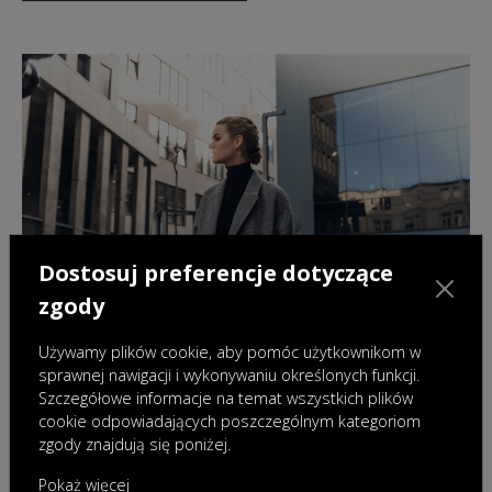
Dostosuj preferencje dotyczące
zgody
Używamy plików cookie, aby pomóc użytkownikom w
sprawnej nawigacji i wykonywaniu określonych funkcji.
Kontakt
Zapraszamy do kontaktu
Szczegółowe informacje na temat wszystkich plików
cookie odpowiadających poszczególnym kategoriom
zgody znajdują się poniżej.
DOWIEDZ SIĘ WIĘCEJ
Pokaż więcej